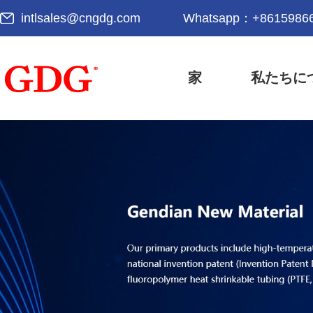
intlsales@cngdg.com
Whatsapp：
+8615986
家
私たちに