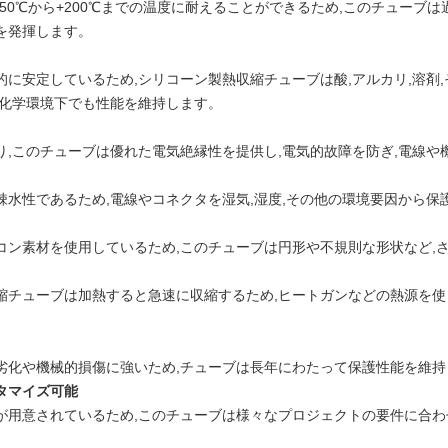
50℃から+200℃までの温度に耐えることができるため,このチューブ
を発揮します。
的に安定しているため,シリコーン製熱収縮チューブは酸,アルカリ,溶剤
い化学環境下でも性能を維持します。
り,このチューブは優れた電気絶縁性を提供し,電気的故障を防ぎ,電線
疎水性であるため,電線やコネクタを湿気,湿度,その他の環境要因から保
コン素材を使用しているため,このチューブは円形や不規則な形状など,
縮チューブは加熱すると急速に収縮するため,ヒートガンなどの熱源を使
劣化や機械的損傷に強いため,チューブは長年にわたって保護性能を維持
タマイズ可能
が用意されているため,このチューブは様々なプロジェクトの要件に合わ