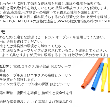
しっかりと収縮して強固な絶縁層を形成し,電線や機器を保護する。
燃性と電気絶縁性を備えているため,故障や事故のリスクを低減します
：
高温,高湿度,化学物質への曝露下でも優れた性能を発揮します。
間が少ない：
耐久性に優れ長持ちするため,頻繁な交換の必要性を軽減
：
RoHS,REACH,FDAの規格に適合し,VW-1の難燃性等級を持つUL/C
メモ
するために,適切な熱源（ヒートガン,オーブン）を使用してください。
ため,過熱を避けてください。
燃性または爆発性の環境から離れてください。
じて,適切なチューブサイズが選択されていることを確認してください。
によって異なりますが,完全に収縮するまでには数秒から数分かかります
気工学：
電線,コネクタ,電子部品,およびケーブ
縁材。
車用ケーブルおよびコネクタの絶縁とシーリン
化学物質から保護します。
ラインの保守,ケーブル束の保護,およびシーリ
器の断熱・密閉性を確保し,信頼性と安全性を保
過酷な産業環境において,高温および耐薬品性保