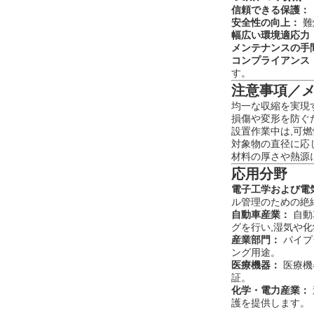
信頼できる保護：
安全性の向上：
難
幅広い環境適応力
メンテナンスの手
コンプライアンス
す。
注意事項／
均一な収縮を実現
損傷や変形を防ぐ
設置作業中は,可
対象物の直径に応
材料の厚さや熱源
応用分野
電子工学および電
ル管理のための絶
自動車産業：
自動
グを行い,湿気や
産業部門：
パイプ
ング用途。
医療機器：
医療機
証。
化学・電力産業：
護を提供します。