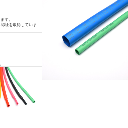
。
します。
-UL認証を取得していま
。