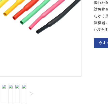
優れた
対象物
らかく
測機器
化学分
今す
>